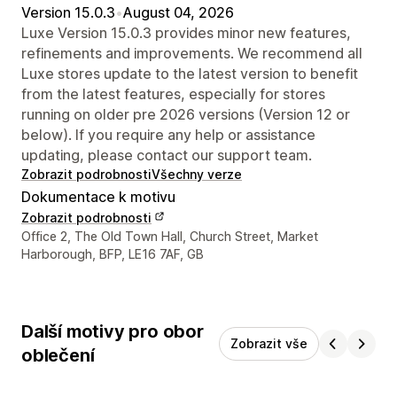
Version 15.0.3
•
August 04, 2026
Luxe Version 15.0.3 provides minor new features,
refinements and improvements. We recommend all
Luxe stores update to the latest version to benefit
from the latest features, especially for stores
running on older pre 2026 versions (Version 12 or
below). If you require any help or assistance
updating, please contact our support team.
Zobrazit podrobnosti
Všechny verze
Dokumentace k motivu
Zobrazit podrobnosti
Kontaktní údaje designéra
Office 2, The Old Town Hall, Church Street, Market
Harborough, BFP, LE16 7AF, GB
Další motivy pro obor
Zobrazit vše
oblečení