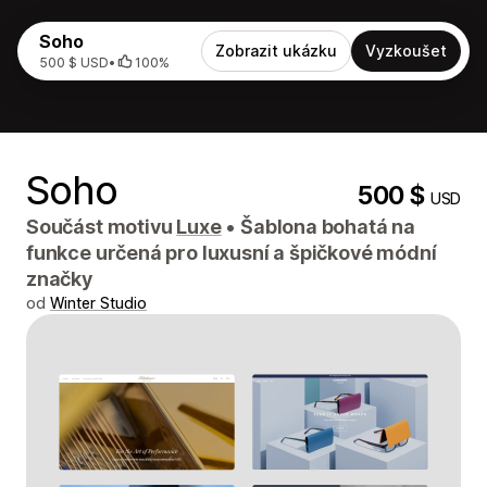
Soho
Zobrazit ukázku
Vyzkoušet
500 $ USD
•
100%
Soho
500 $
USD
Součást motivu
Luxe
•
Šablona bohatá na
funkce určená pro luxusní a špičkové módní
značky
od
Winter Studio