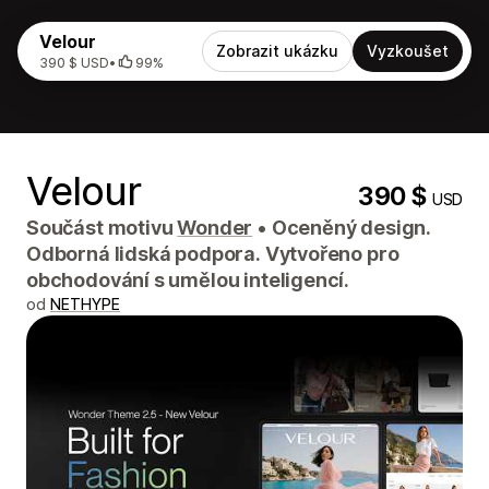
Velour
Zobrazit ukázku
Vyzkoušet
390 $ USD
•
99%
Velour
390 $
USD
Součást motivu
Wonder
•
Oceněný design.
Odborná lidská podpora. Vytvořeno pro
obchodování s umělou inteligencí.
od
NETHYPE