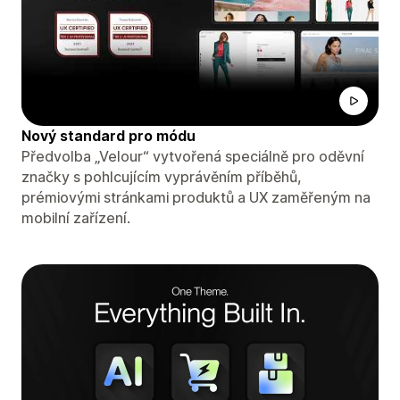
Nový standard pro módu
Předvolba „Velour“ vytvořená speciálně pro oděvní
značky s pohlcujícím vyprávěním příběhů,
prémiovými stránkami produktů a UX zaměřeným na
mobilní zařízení.