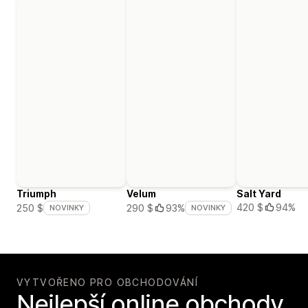
Triumph
Velum
Salt Yard
420 $
94%
250 $
290 $
93%
NOVINKY
NOVINKY
VYTVOŘENO PRO OBCHODOVÁNÍ
Nejlepší online obchody