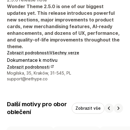
Wonder Theme 2.5.0 is one of our biggest
updates yet. This release introduces powerful
new sections, major improvements to product
cards, new merchandising features, AI-ready
enhancements, and dozens of UX, performance,
and quality-of-life improvements throughout the
theme.
Zobrazit podrobnosti
Všechny verze
Dokumentace k motivu
Zobrazit podrobnosti
Kontaktní údaje designéra
Mogilska, 35, Kraków, 31-545, PL
support@nethype.co
Další motivy pro obor
Zobrazit vše
oblečení