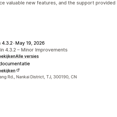
uce valuable new features, and the support provided
 4.3.2
•
May 19, 2026
in 4.3.2 – Minor Improvements
bekijken
Alle versies
documentatie
bekijken
gegevens ontwerper
ng Rd., Nankai District, TJ, 300190, CN