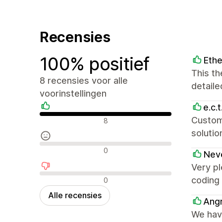
Recensies
100% positief
Ethe
This th
8 recensies voor alle
detaile
voorinstellingen
e.c.t
Positieve recensies
Custom
8
soluti
Neutrale recensies
0
Nev
Very pl
Negatieve recensies
coding 
0
Alle recensies
Ang
We hav