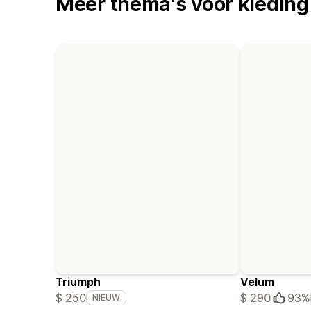
Meer thema's voor kleding
Triumph
Velum
$ 250
$ 290
93%
NIEUW