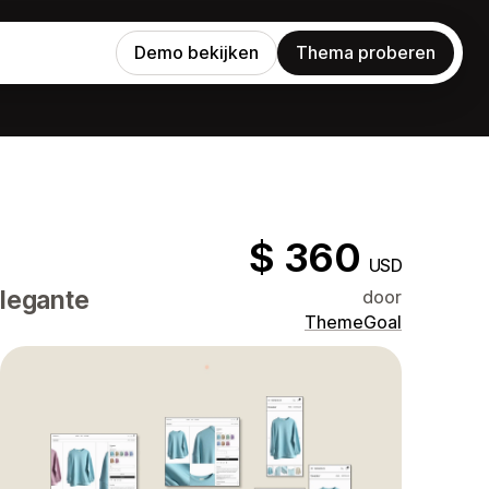
Demo bekijken
Thema proberen
$ 360
USD
elegante
door
ThemeGoal