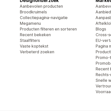
Designonderzoek
Market
Aanbevolen producten
Aanbevo
Broodkruimels
Aanbied
Collectiepagina-navigatie
Aanpasb
Megamenu
Aftelklo
Producten filteren en sorteren
Blogs
Recent bekeken
Cross-se
Staalfilters
EU-verta
Vaste koptekst
Pagina 
Verbeterd zoeken
Produc
Promo-t
Promob
Recent
Rechts-n
Snelle 
Vertro
Voorraa