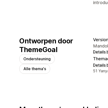
introd
Ontworpen door
Version
Mandol
ThemeGoal
Details 
Thema
Ondersteuning
Details 
Alle thema's
Contact
51 Yanya