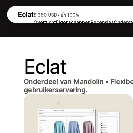
Eclat
$ 360 USD
•
100%
Overzicht
Eigenschappen
Recensies
Onderst
Eclat
Onderdeel van
Mandolin
•
Flexibe
gebruikerservaring.