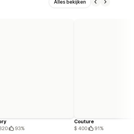
Alles bekijken
ory
Couture
320
93%
$ 400
91%