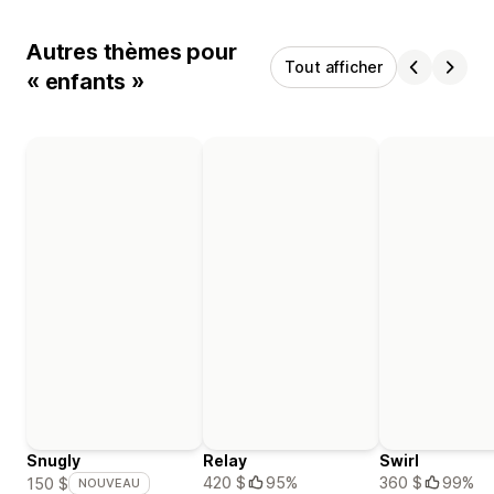
Autres thèmes pour
Tout afficher
« enfants »
Snugly
Relay
Swirl
420 $
95%
360 $
99%
150 $
NOUVEAU