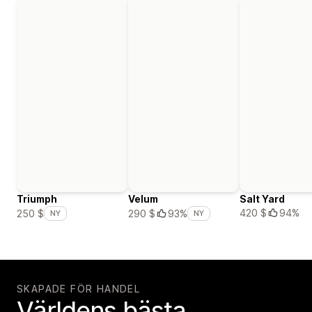
Triumph
Velum
Salt Yard
420 $
94%
250 $
290 $
93%
NY
NY
SKAPADE FÖR HANDEL
Världens bästa