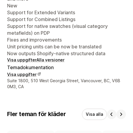
New
Support for Extended Variants
Support for Combined Listings
Support for native swatches (visual category
metafields) on PDP
Fixes and improvements
Unit pricing units can be now be translated
Now outputs Shopify-native structured data
Visa uppgifter
Alla versioner
Temadokumentation
Visa uppgifter
Designerns kontaktuppgifter
Suite 1800, 510 West Georgia Street, Vancouver, BC, V6B
0M3, CA
Fler teman för kläder
Visa alla