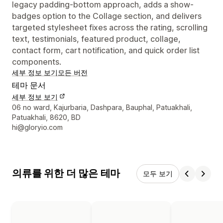
legacy padding-bottom approach, adds a show-
badges option to the Collage section, and delivers
targeted stylesheet fixes across the rating, scrolling
text, testimonials, featured product, collage,
contact form, cart notification, and quick order list
components.
세부 정보 보기
모든 버전
테마 문서
세부 정보 보기
디자이너 연락처 세부 정보
06 no ward, Kajurbaria, Dashpara, Bauphal, Patuakhali,
Patuakhali, 8620, BD
hi@gloryio.com
의류를 위한 더 많은 테마
모두 보기