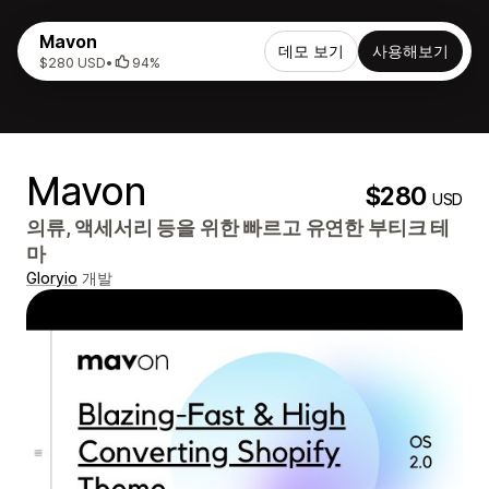
Mavon
데모 보기
사용해보기
$280 USD
•
94%
Mavon
$280
USD
의류, 액세서리 등을 위한 빠르고 유연한 부티크 테
마
Gloryio
개발