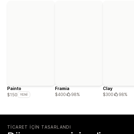
Painto
Framia
Clay
$400
98%
$300
98%
$150
YENI
TICARET IÇIN TASARLANDI