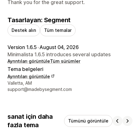
Thank you for the great support.
Tasarlayan: Segment
Destek alın
Tüm temalar
Version 1.6.5
•
August 04, 2026
Minimalista 1.6.5 introduces several updates
Ayrıntıları görüntüle
Tüm sürümler
Tema belgeleri
Ayrıntıları görüntüle
Tasarımcı iletişim bilgileri
Valletta, AM
support@madebysegment.com
sanat için daha
Tümünü görüntüle
fazla tema