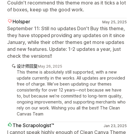
Couldn't recommend this theme more as it ticks a lot
of boxes, keep up the good work.
Holsper
May 25, 2025
September 11: Still no updates Don't Buy this theme,
they have stopped providing any updates on it since
January, while their other themes get more updates
and new features. Update: 1-2 updates a year, just
check the versions!!
设计师回复
May 26, 2025
This theme is absolutely still supported, with a new
update currently in the works. All updates are provided
free of charge. We’ve been updating our themes
consistently for over 12 years—not because we have
to, but because we’re committed to long-term quality,
ongoing improvements, and supporting merchants who
rely on our work. Wishing you all the best! The Clean
Canvas Team
The Scrapologist™
Jan 23, 2025
I cannot speak highly enough of Clean Canva Theme