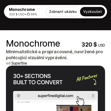
Monochrome
Zobrazit ukázku
Vyzkoušet
320 $ USD
•
96%
Monochrome
320 $
USD
Minimalistické a propracované, navržené pro
pohlcující vizuální vyprávění.
od
Superfine