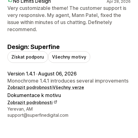
No Limits Design
Apr 28, 2026
Very customizable theme! The customer support is
very responsive. My agent, Mann Patel, fixed the
issue within minutes of us chatting. Definetely
recommend.
Design: Superfine
Získat podporu
Všechny motivy
Version 1.4.1
•
August 06, 2026
Monochrome 1.4.1 introduces several improvements
Zobrazit podrobnosti
Všechny verze
Dokumentace k motivu
Zobrazit podrobnosti
Kontaktní údaje designéra
Yerevan, AM
support@superfinedigital.com