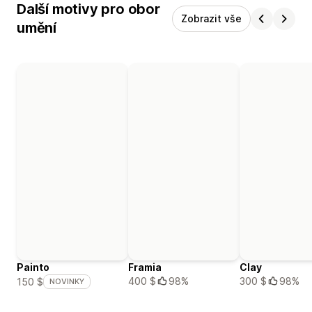
Další motivy pro obor
Zobrazit vše
umění
Painto
Framia
Clay
400 $
98%
300 $
98%
150 $
NOVINKY