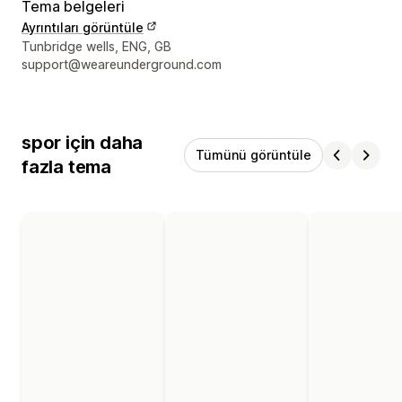
Tema belgeleri
Ayrıntıları görüntüle
Tasarımcı iletişim bilgileri
Tunbridge wells, ENG, GB
support@weareunderground.com
spor için daha
Tümünü görüntüle
fazla tema