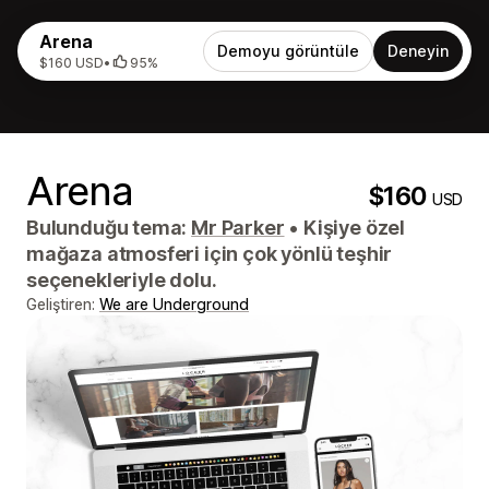
Arena
Demoyu görüntüle
Deneyin
$160 USD
•
95%
Arena
$160
USD
Bulunduğu tema:
Mr Parker
•
Kişiye özel
mağaza atmosferi için çok yönlü teşhir
seçenekleriyle dolu.
Geliştiren:
We are Underground