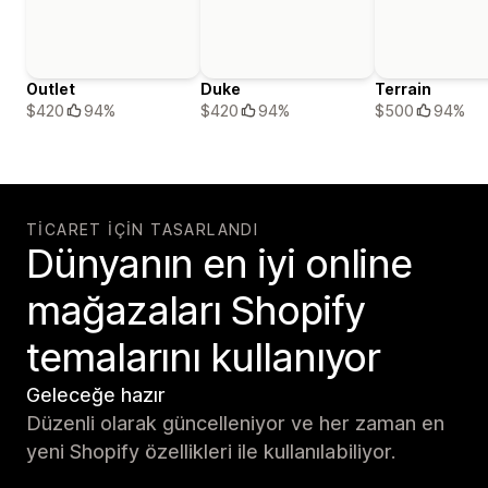
Outlet
Duke
Terrain
$420
94%
$420
94%
$500
94%
TICARET IÇIN TASARLANDI
Dünyanın en iyi online
mağazaları Shopify
temalarını kullanıyor
Geleceğe hazır
Düzenli olarak güncelleniyor ve her zaman en
yeni Shopify özellikleri ile kullanılabiliyor.