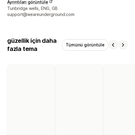
Ayrıntıları görüntüle
Tasarımcı iletişim bilgileri
Tunbridge wells, ENG, GB
support@weareunderground.com
güzellik için daha
Tümünü görüntüle
fazla tema