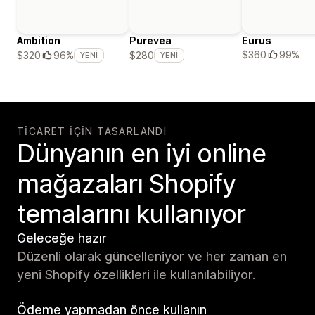
Ambition
Purevea
Eurus
$360
99%
$320
96%
$280
YENI
YENI
TICARET IÇIN TASARLANDI
Dünyanın en iyi online
mağazaları Shopify
temalarını kullanıyor
Geleceğe hazır
Düzenli olarak güncelleniyor ve her zaman en
yeni Shopify özellikleri ile kullanılabiliyor.
Ödeme yapmadan önce kullanın