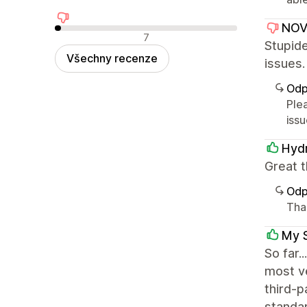
NOV
Negativní recenze
7
Stupide
Všechny recenze
issues.
Odp
Ple
issu
Hydr
Great t
Odp
Than
My 
So far.
most ve
third-p
standar