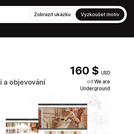
Zobrazit ukázku
Vyzkoušet motiv
160 $
USD
i a objevování
od
We are
Underground