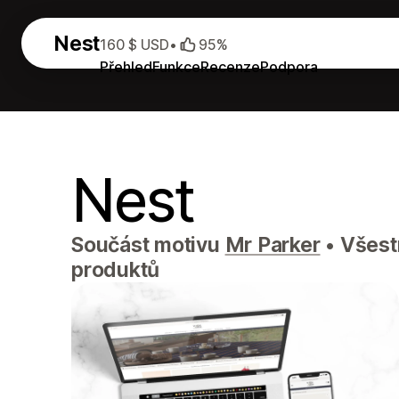
Nest
160 $ USD
•
95%
Přehled
Funkce
Recenze
Podpora
Nest
Součást motivu
Mr Parker
•
Všestr
produktů