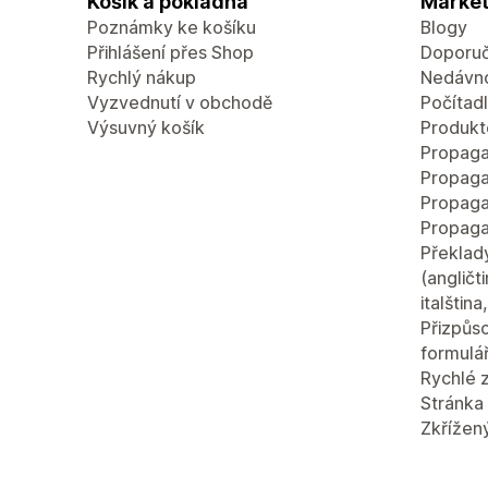
Košík a pokladna
Market
Poznámky ke košíku
Blogy
Přihlášení přes Shop
Doporuč
Rychlý nákup
Nedávn
Vyzvednutí v obchodě
Počítad
Výsuvný košík
Produkt
Propaga
Propaga
Propaga
Propaga
Překlad
(angličt
italštin
Přizpůso
formulá
Rychlé 
Stránka 
Zkřížen