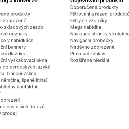
ing a konverze
Objevování produktů
Doporučené produkty
ené produkty
Filtrování a řazení produkt
o zobrazené
Filtry se vzorníky
lo skladových zásob
Mega nabídka
ové odznaky
Navigace stránky s kolekc
ce v nabídkách
Navigační drobečky
ční bannery
Nedávno zobrazené
ční dlaždice
Plovoucí záhlaví
ční vyskakovací okna
Rozšířené hledání
y do evropských jazyků
ina, francouzština,
a, němčina, španělština)
bitelný kontaktní
ř
zobrazení
nejčastějších dotazů
ý prodej