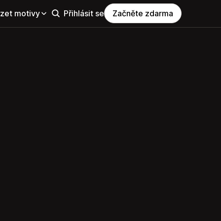
zet motivy
Přihlásit se
Začněte zdarma