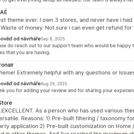
AÉ
st theme ever. I own 3 stores, and never have i had
 Waste of money. Not sure i can even get refund for 
ověď od návrháře
Sep 8, 2025
ase do reach out to our support team who would be happy t
es that you are having.
onair
heme! Extremely helpful with any questions or issue
ověď od návrháře
Aug 29, 2025
k you for adding your review and for sharing your experienc
Store
...EXCELLENT. As a person who has used various them
rsatile. Reasons: 1) Pre-built filtering / taxonomy fo
arty application 2) Pre-built customization on Home /
d in other themes. And I've reached the maximum cha