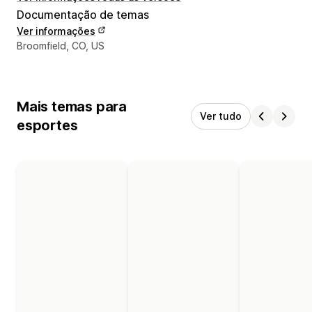
Documentação de temas
Ver informações
Informações de contato do designer
Broomfield, CO, US
Mais temas para
Ver tudo
esportes