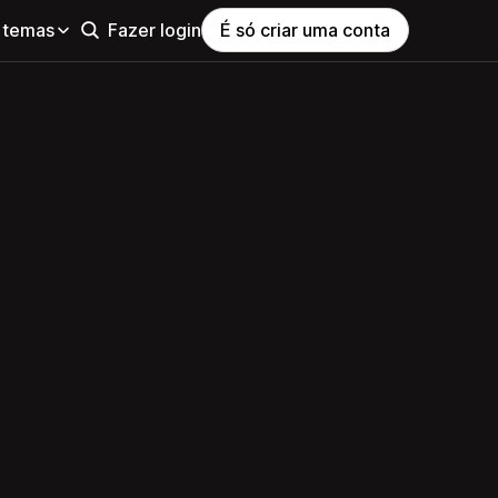
 temas
Fazer login
É só criar uma conta