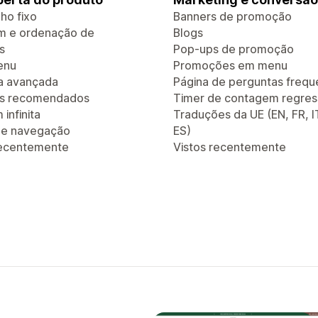
ho fixo
Banners de promoção
em e ordenação de
Blogs
s
Pop-ups de promoção
enu
Promoções em menu
a avançada
Página de perguntas frequ
os recomendados
Timer de contagem regres
infinita
Traduções da UE (EN, FR, I
 de navegação
ES)
recentemente
Vistos recentemente