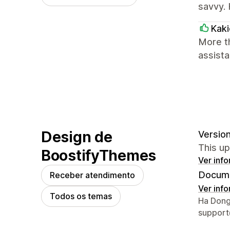
savvy. 
Kaki
More th
assista
Design de
Version
This u
BoostifyThemes
Ver inf
Docume
Receber atendimento
Ver inf
Todos os temas
Informa
Ha Dong
suppor