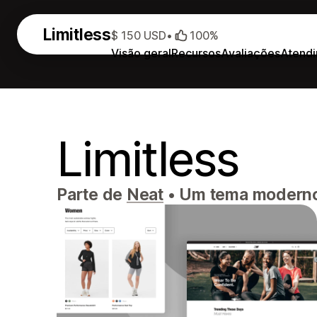
Limitless
$ 150 USD
•
100%
Visão geral
Recursos
Avaliações
Atend
Limitless
Parte de
Neat
•
Um tema moderno p