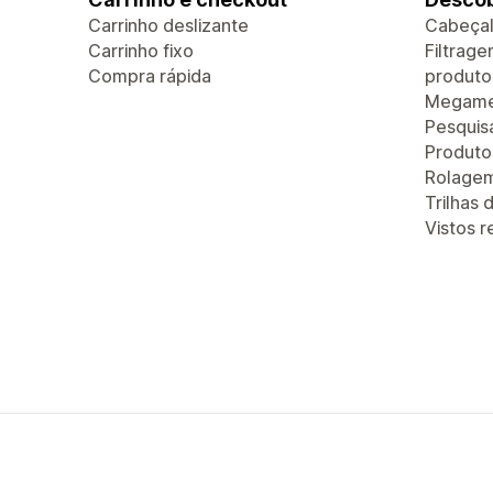
Carrinho deslizante
Cabeçal
Carrinho fixo
Filtrag
Compra rápida
produto
Megam
Pesquis
Produt
Rolagem 
Trilhas
Vistos 