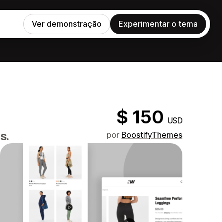
Ver demonstração
Experimentar o tema
$ 150
USD
s.
por
BoostifyThemes