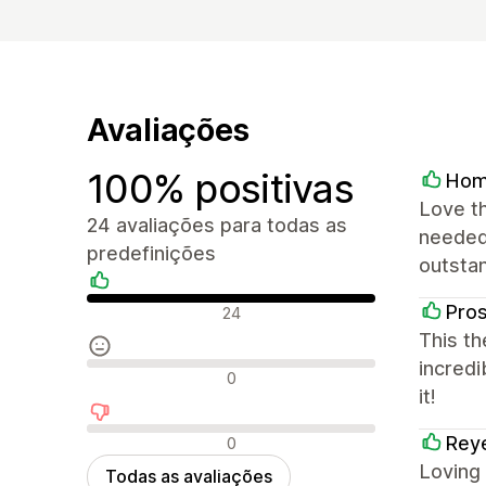
Avaliações
100% positivas
Hom
Love th
24 avaliações para todas as
needed.
predefinições
outstan
Avaliações positivas
Pro
24
This th
incredi
Avaliações neutras
0
it!
Avaliações negativas
Rey
0
Loving
Todas as avaliações