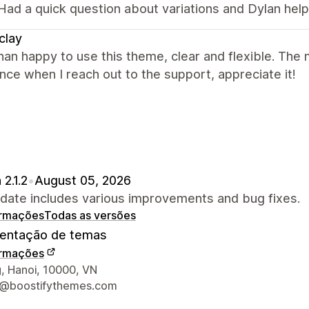
Had a quick question about variations and Dylan help
clay
an happy to use this theme, clear and flexible. The 
nce when I reach out to the support, appreciate it!
 2.1.2
•
August 05, 2026
pdate includes various improvements and bug fixes.
ormações
Todas as versões
ntação de temas
ormações
ções de contato do designer
, Hanoi, 10000, VN
t@boostifythemes.com