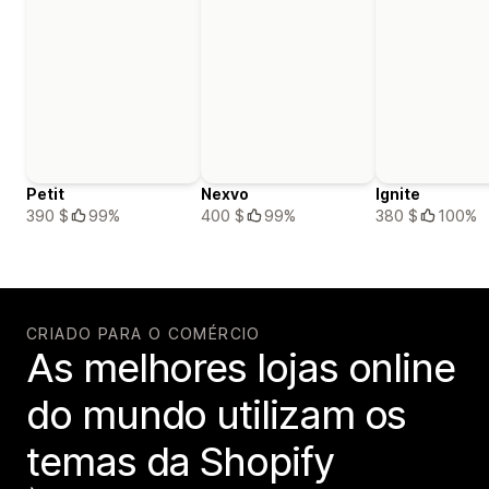
Petit
Nexvo
Ignite
390 $
99%
400 $
99%
380 $
100%
CRIADO PARA O COMÉRCIO
As melhores lojas online
do mundo utilizam os
temas da Shopify