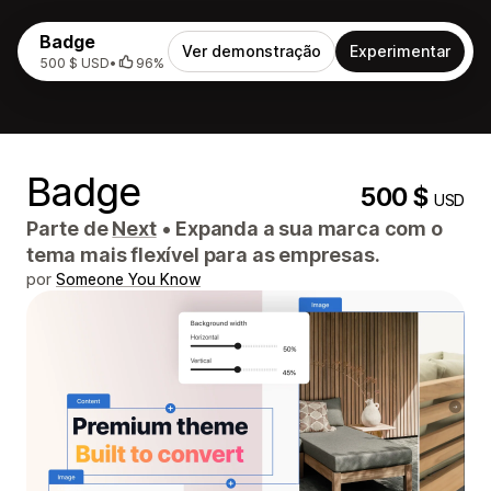
Badge
Ver demonstração
Experimentar
500 $ USD
•
96%
Badge
500 $
USD
Parte de
Next
•
Expanda a sua marca com o
tema mais flexível para as empresas.
por
Someone You Know