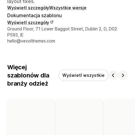
layout fixes.
Wyświetl szczegóły
Wszystkie wersje
Dokumentacja szablonu
Wyświetl szczegóły
Dane kontaktowe projektanta
Ground Floor, 71 Lower Baggot Street, Dublin 2, D, D02
P593, IE
hello@vevolthemes.com
Więcej
szablonów dla
Wyświetl wszystkie
branży odzież