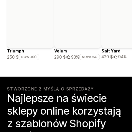
Triumph
Velum
Salt Yard
420 $
94%
250 $
290 $
93%
NOWOŚĆ
NOWOŚĆ
STWORZONE Z MYŚLĄ O SPRZEDAŻY
Najlepsze na świecie
sklepy online korzystają
z szablonów Shopify