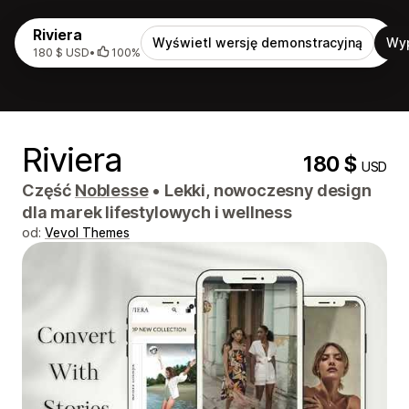
Riviera
Wyświetl wersję demonstracyjną
Wy
180 $ USD
•
100%
Riviera
180 $
USD
Część
Noblesse
•
Lekki, nowoczesny design
dla marek lifestylowych i wellness
od:
Vevol Themes