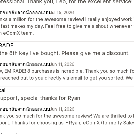
fessional. Thank you, Leo, for the excellent service!
ตอบกลับจากนักออกแบบ
Jul 15, 2026
nks a million for the awesome review! I really enjoyed worki
 fast makes my day. Feel free to give me a shout whenever y
m eComX team.
RADE
 the 8th key I've bought. Please give me a discount.
ตอบกลับจากนักออกแบบ
Jun 11, 2026
, EMIRADE! 8 purchases is incredible. Thank you so much for
 reached out to you directly via email to get you sorted. We
ai
upport, special thanks for Ryan
ตอบกลับจากนักออกแบบ
Jun 11, 2026
nk you so much for the awesome review! We are thrilled to 
port. Thanks for choosing us! - Ryan, eComX (formerly Sal