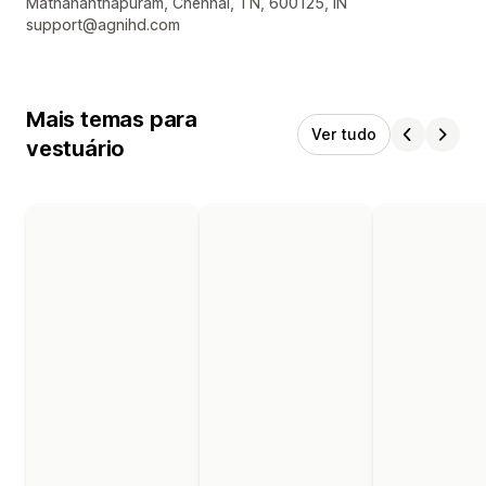
Informações de contato do designer
Mathananthapuram, Chennai, TN, 600125, IN
support@agnihd.com
Mais temas para
Ver tudo
vestuário