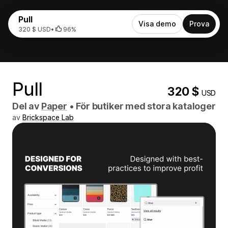
Pull
Visa demo
Prova
320 $ USD
•
96%
Pull
320 $
USD
Del av
Paper
•
För butiker med stora kataloger
av
Brickspace Lab