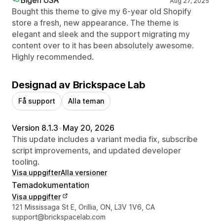
Aug 27, 2025
Bought this theme to give my 6-year old Shopify
store a fresh, new appearance. The theme is
elegant and sleek and the support migrating my
content over to it has been absolutely awesome.
Highly recommended.
Designad av Brickspace Lab
Få support
Alla teman
Version 8.1.3
•
May 20, 2026
This update includes a variant media fix, subscribe
script improvements, and updated developer
tooling.
Visa uppgifter
Alla versioner
Temadokumentation
Visa uppgifter
Designerns kontaktuppgifter
121 Mississaga St E, Orillia, ON, L3V 1V6, CA
support@brickspacelab.com