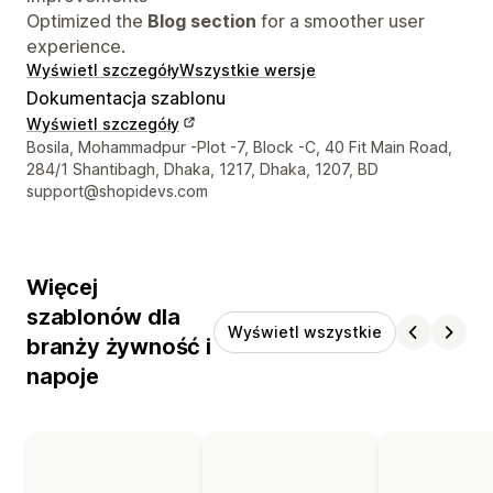
Optimized the
Blog section
for a smoother user
experience.
Wyświetl szczegóły
Wszystkie wersje
Dokumentacja szablonu
Wyświetl szczegóły
Dane kontaktowe projektanta
Bosila, Mohammadpur -Plot -7, Block -C, 40 Fit Main Road,
284/1 Shantibagh, Dhaka, 1217, Dhaka, 1207, BD
support@shopidevs.com
Więcej
szablonów dla
Wyświetl wszystkie
branży żywność i
napoje