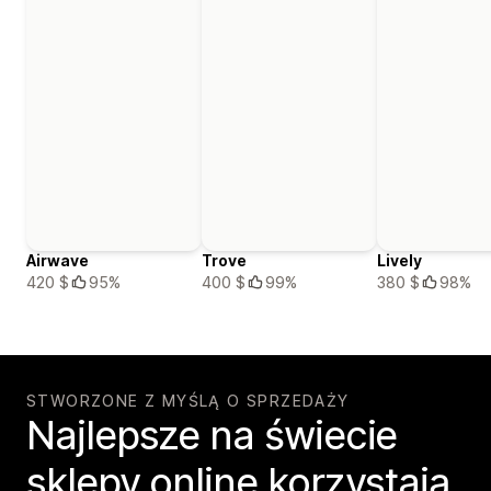
Airwave
Trove
Lively
420 $
95%
400 $
99%
380 $
98%
STWORZONE Z MYŚLĄ O SPRZEDAŻY
Najlepsze na świecie
sklepy online korzystają