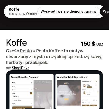
Koffe
Wyświetl wersję demonstracyjną
Wy
150 $ USD
•
100%
Koffe
150 $
USD
Część
Pesto
•
Pesto Koffee to motyw
stworzony z myślą o szybkiej sprzedaży kawy,
herbaty i przekąsek.
od:
ShopiDevs