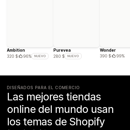
Ambition
Purevea
Wonder
390 $
99%
320 $
96%
280 $
NUEVO
NUEVO
DISEÑADOS PARA EL COMERCIO
Las mejores tiendas
online del mundo usan
los temas de Shopify