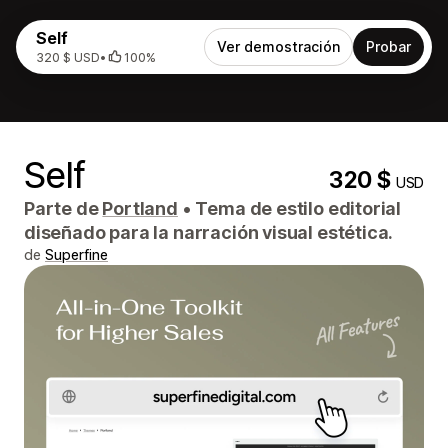
Self
Ver demostración
Probar
320 $ USD
•
100%
Self
320 $
USD
Parte de
Portland
•
Tema de estilo editorial
diseñado para la narración visual estética.
de
Superfine