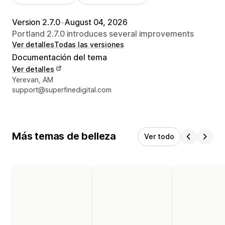
Version 2.7.0
•
August 04, 2026
Portland 2.7.0 introduces several improvements
Ver detalles
Todas las versiones
Documentación del tema
Ver detalles
Detalles de contacto del diseñador
Yerevan, AM
support@superfinedigital.com
Más temas de belleza
Ver todo