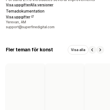
Visa uppgifter
Alla versioner
Temadokumentation
Visa uppgifter
Designerns kontaktuppgifter
Yerevan, AM
support@superfinedigital.com
Fler teman för konst
Visa alla