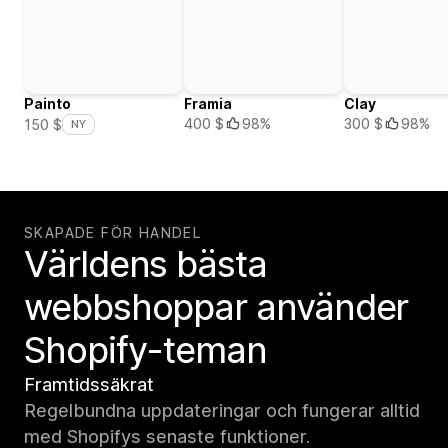
Painto
Framia
Clay
400 $
98%
300 $
98%
150 $
NY
SKAPADE FÖR HANDEL
Världens bästa
webbshoppar använder
Shopify-teman
Framtidssäkrat
Regelbundna uppdateringar och fungerar alltid
med Shopifys senaste funktioner.