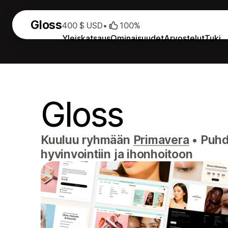
Gloss
400 $ USD
•
100%
Yleiskatsaus
Ominaisuudet
Arvostelut
Tuki
Gloss
Kuuluu ryhmään
Primavera
•
Puhda
hyvinvointiin ja ihonhoitoon