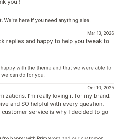
nk you !
t. We're here if you need anything else!
Mar 13, 2026
ck replies and happy to help you tweak to
 happy with the theme and that we were able to
g we can do for you.
Oct 10, 2025
izations. I'm really loving it for my brand.
ive and SO helpful with every question,
ir customer service is why I decided to go
ou're happy with Primavera and our customer