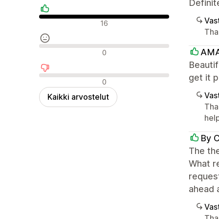
Definit
Vast
Positiiviset arvostelut
16
Than
Neutraalit arvostelut
AMA
0
Beautif
get it 
Negatiiviset arvostelut
0
Vast
Kaikki arvostelut
Tha
help
By C
The the
What re
request
ahead 
Vast
Tha