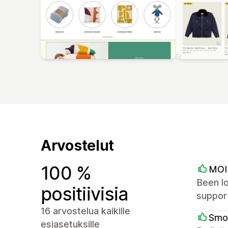
Arvostelut
100 %
MOI 
Been lo
positiivisia
suppor
16 arvostelua kaikille
Smo
esiasetuksille