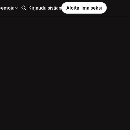
eemoja
Kirjaudu sisään
Aloita ilmaiseksi