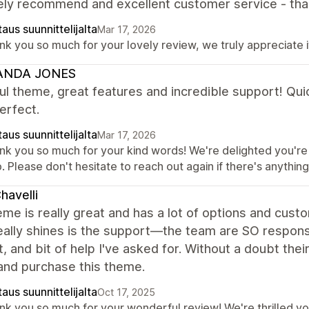
ely recommend and excellent customer service - tha
aus suunnittelijalta
Mar 17, 2026
k you so much for your lovely review, we truly appreciate i
NDA JONES
ul theme, great features and incredible support! Qui
perfect.
aus suunnittelijalta
Mar 17, 2026
nk you so much for your kind words! We're delighted you're
. Please don't hesitate to reach out again if there's anythin
havelli
me is really great and has a lot of options and custom
ally shines is the support—the team are SO respons
, and bit of help I've asked for. Without a doubt the
and purchase this theme.
aus suunnittelijalta
Oct 17, 2025
nk you so much for your wonderful review! We're thrilled y