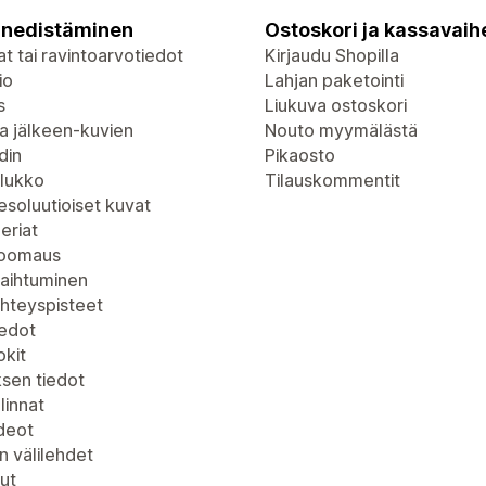
nedistäminen
Ostoskori ja kassavaih
t tai ravintoarvotiedot
Kirjaudu Shopilla
io
Lahjan paketointi
s
Liukuva ostoskori
a jälkeen-kuvien
Nouto myymälästä
din
Pikaosto
lukko
Tilauskommentit
soluutioiset kuvat
eriat
zoomaus
vaihtuminen
yhteyspisteet
iedot
kit
ksen tiedot
linnat
deot
n välilehdet
ut