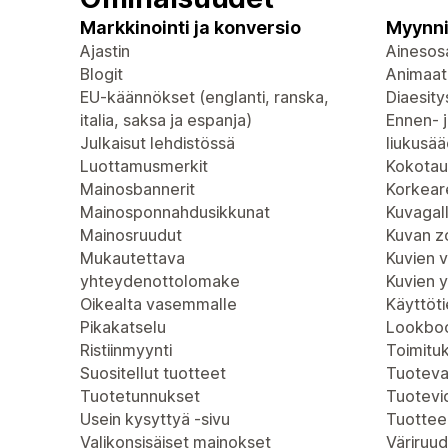
Markkinointi ja konversio
Myynni
Ajastin
Ainesosa
Blogit
Animaat
EU-käännökset (englanti, ranska,
Diaesity
italia, saksa ja espanja)
Ennen- j
Julkaisut lehdistössä
liukusää
Luottamusmerkit
Kokotau
Mainosbannerit
Korkeare
Mainosponnahdusikkunat
Kuvagall
Mainosruudut
Kuvan 
Mukautettava
Kuvien 
yhteydenottolomake
Kuvien 
Oikealta vasemmalle
Käyttöt
Pikakatselu
Lookboo
Ristiinmyynti
Toimitu
Suositellut tuotteet
Tuoteva
Tuotetunnukset
Tuotevi
Usein kysyttyä -sivu
Tuottee
Valikonsisäiset mainokset
Väriruud