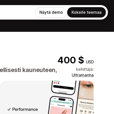
Näytä demo
Kokeile teemaa
400 $
USD
dellisesti kauneuteen,
kehittäjä:
Ultramarina