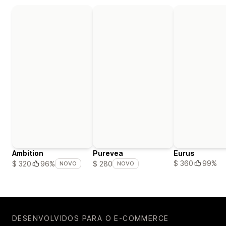
Ambition
Purevea
Eurus
$ 360
99%
$ 320
96%
$ 280
NOVO
NOVO
DESENVOLVIDOS PARA O E-COMMERCE