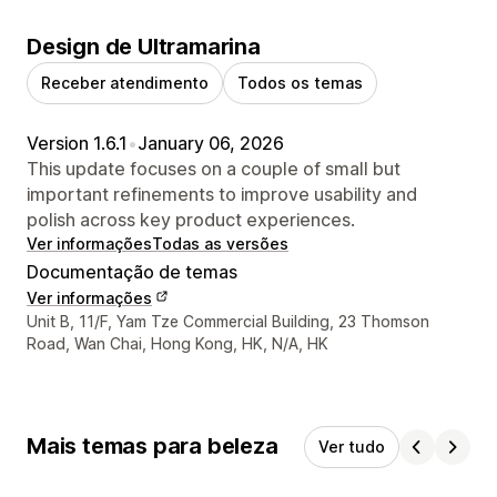
Design de Ultramarina
Receber atendimento
Todos os temas
Version 1.6.1
•
January 06, 2026
This update focuses on a couple of small but
important refinements to improve usability and
polish across key product experiences.
Ver informações
Todas as versões
Documentação de temas
Ver informações
Informações de contato do designer
Unit B, 11/F, Yam Tze Commercial Building, 23 Thomson
Road, Wan Chai, Hong Kong, HK, N/A, HK
Mais temas para beleza
Ver tudo