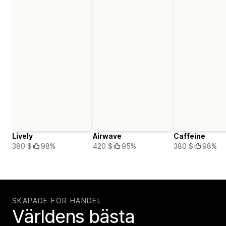
Lively
Airwave
Caffeine
380 $
98%
420 $
95%
380 $
98%
SKAPADE FÖR HANDEL
Världens bästa