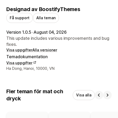
Designad av BoostifyThemes
Få support
Alla teman
Version 1.0.5
•
August 04, 2026
This update includes various improvements and bug
fixes.
Visa uppgifter
Alla versioner
Temadokumentation
Visa uppgifter
Designerns kontaktuppgifter
Ha Dong, Hanoi, 10000, VN
Fler teman för mat och
Visa alla
dryck