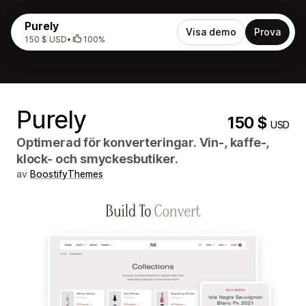
Purely
Visa demo
Prova
150 $ USD
•
100%
Purely
150 $
USD
Optimerad för konverteringar. Vin-, kaffe-,
klock- och smyckesbutiker.
av
BoostifyThemes