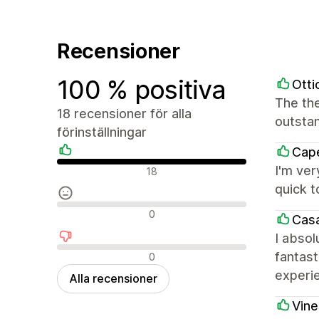
Recensioner
100 % positiva
Ott
The the
18 recensioner för alla
outstan
förinställningar
Ca
Positiva recensioner
I'm ver
18
quick t
Neutrala recensioner
0
Casa
I absol
Negativa recensioner
fantast
0
experie
Alla recensioner
Vine