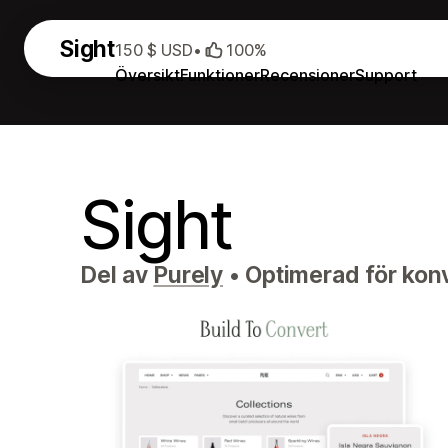
Sight
150 $ USD
•
100%
Översikt
Funktioner
Recensioner
Support
Sight
Del av
Purely
•
Optimerad för konv