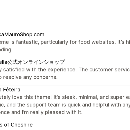
icaMauroShop.com
me is fantastic, particularly for food websites. It’s 
ding.
pella公式オンラインショップ
y satisfied with the experience! The customer serv
o resolve any concerns.
 Féteira
utely love this theme! It’s sleek, minimal, and super
ic, and the support team is quick and helpful with an
nce and I’m really pleased with it.
s of Cheshire