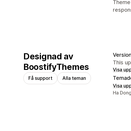
Theme 
respons
Designad av
Version
This u
BoostifyThemes
Visa upp
Temad
Få support
Alla teman
Visa upp
Designer
Ha Dong