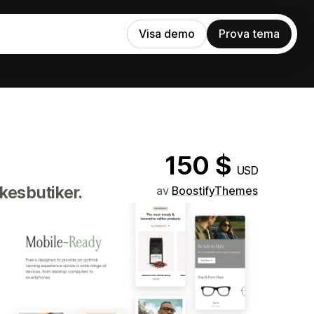
Visa demo
Prova tema
150 $
USD
kesbutiker.
av
BoostifyThemes