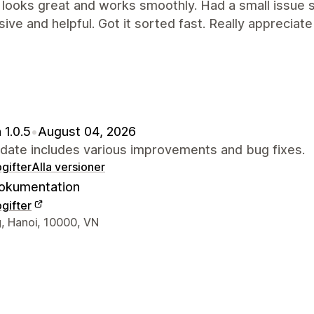
looks great and works smoothly. Had a small issue s
ive and helpful. Got it sorted fast. Really appreciate
 1.0.5
•
August 04, 2026
pdate includes various improvements and bug fixes.
gifter
Alla versioner
okumentation
gifter
ns kontaktuppgifter
, Hanoi, 10000, VN