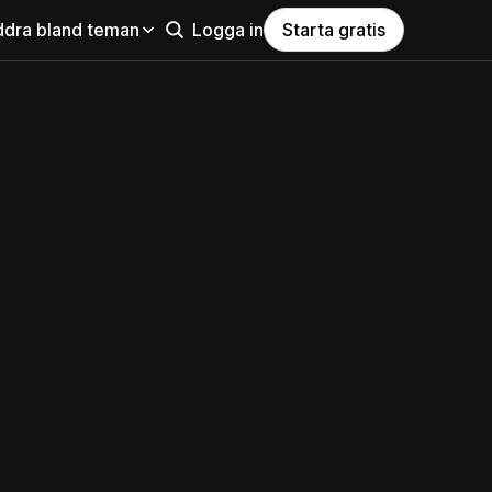
ddra bland teman
Logga in
Starta gratis