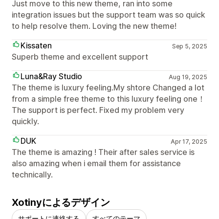
Just move to this new theme, ran into some
integration issues but the support team was so quick
to help resolve them. Loving the new theme!
Kissaten
Sep 5, 2025
Superb theme and excellent support
Luna&Ray Studio
Aug 19, 2025
The theme is luxury feeling.My shtore Changed a lot
from a simple free theme to this luxury feeling one！
The support is perfect. Fixed my problem very
quickly.
DUK
Apr 17, 2025
The theme is amazing ! Their after sales service is
also amazing when i email them for assistance
technically.
Xotinyによるデザイン
サポートに連絡する
すべてのテーマ