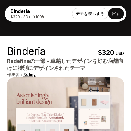
Binderia
デモを表示する
試す
$320 USD
•
100%
Binderia
$320
USD
Redefine
の一部
•
卓越したデザインを好む店舗向
けに特別にデザインされたテーマ
作成者：
Xotiny