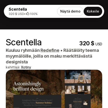
Scentella
Näytä demo
Kokeile
320 $ USD
•
100%
Scentella
320 $
USD
Kuuluu ryhmään
Redefine
•
Räätälöity teema
myymälöille, joilla on maku merkittävästä
designista
kehittäjä:
Xotiny