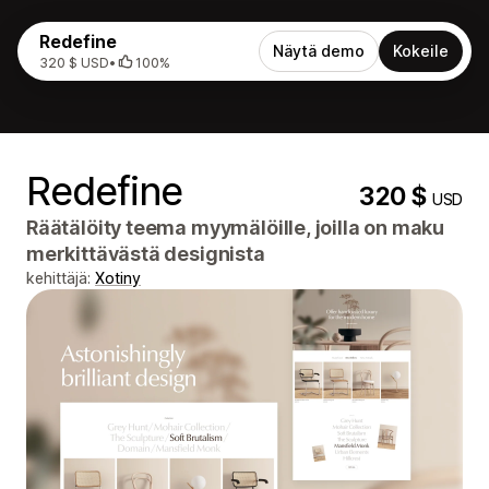
Redefine
Näytä demo
Kokeile
320 $ USD
•
100%
Redefine
320 $
USD
Räätälöity teema myymälöille, joilla on maku
merkittävästä designista
kehittäjä:
Xotiny