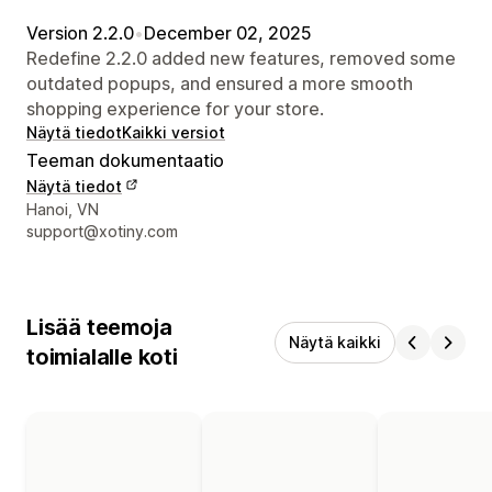
Version 2.2.0
•
December 02, 2025
Redefine 2.2.0 added new features, removed some
outdated popups, and ensured a more smooth
shopping experience for your store.
Näytä tiedot
Kaikki versiot
Teeman dokumentaatio
Näytä tiedot
Suunnittelijan yhteystiedot
Hanoi, VN
support@xotiny.com
Lisää teemoja
Näytä kaikki
toimialalle koti