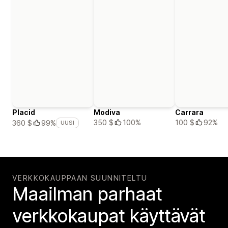
Placid
Modiva
Carrara
350 $
100%
100 $
92%
360 $
99%
UUSI
VERKKOKAUPPAAN SUUNNITELTU
Maailman parhaat
verkko­kaupat käyttävät