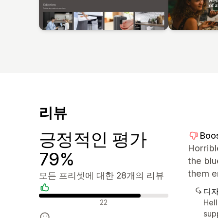
리뷰
긍정적인 평가
Boo
Horrib
79%
the bl
them er
모든 프리셋에 대한 28개의 리뷰
디자
긍정적인 리뷰
Hel
22
sup