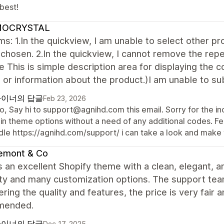
best!
OCRYSTAL
s: 1.In the quickview, I am unable to select other pro
chosen. 2.In the quickview, I cannot remove the rep
le This is simple description area for displaying the c
 or information about the product.)I am unable to sub
이너의 답글
Feb 23, 2026
o, Say hi to support@agnihd.com this email. Sorry for the in
in theme options without a need of any additional codes. Fee
dle https://agnihd.com/support/ i can take a look and make 
emont & Co
s an excellent Shopify theme with a clean, elegant, a
lity and many customization options. The support team 
ring the quality and features, the price is very fair 
mended.
이너의 답글
Dec 17, 2025