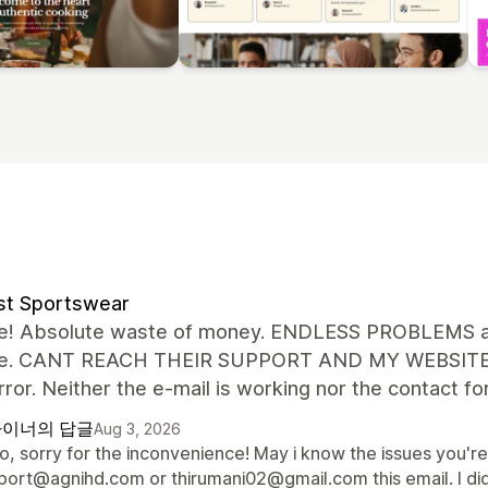
st Sportswear
le! Absolute waste of money. ENDLESS PROBLEMS an
ue. CANT REACH THEIR SUPPORT AND MY WEBSITE IS p
ror. Neither the e-mail is working nor the contact 
이너의 답글
Aug 3, 2026
lo, sorry for the inconvenience! May i know the issues you'r
port@agnihd.com or thirumani02@gmail.com this email. I did