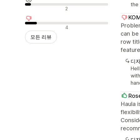
the 
중립적인 리뷰
2
KOM
Problem
부정적인 리뷰
4
can be 
모든 리뷰
row tit
feature
디자
Hell
with
han
Ros
Haula i
flexibi
Conside
recom
디자