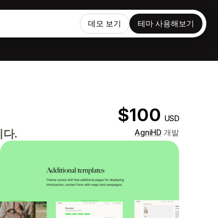
데모 보기
테마 사용해보기
$100
USD
다.
AgniHD
개발