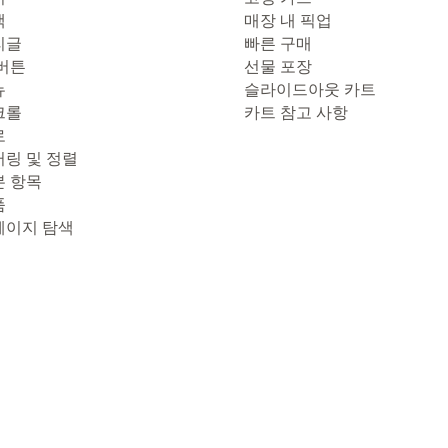
색
매장 내 픽업
리글
빠른 구매
 버튼
선물 포장
뉴
슬라이드아웃 카트
크롤
카트 참고 사항
로
터링 및 정렬
본 항목
품
페이지 탐색