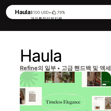
Haula
$100 USD
•
79%
개요
특징
리뷰
지원
Haula
Refine
의 일부
•
고급 핸드백 및 액