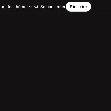
urir les thèmes
Se connecter
S’inscrire