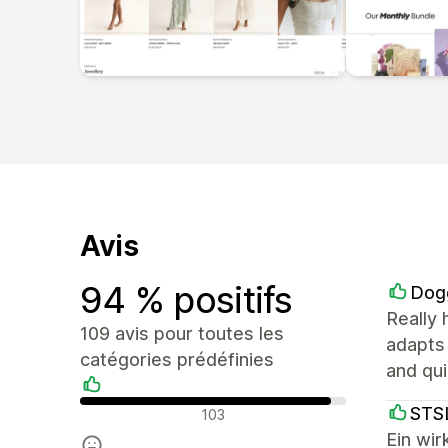
Avis
94 % positifs
Dog
Really 
109 avis pour toutes les
adapts 
catégories prédéfinies
and qui
Avis positifs
STS
103
Ein wi