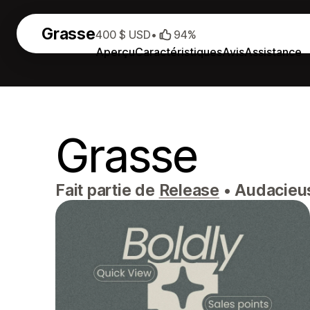
Grasse
400 $ USD
•
94%
Aperçu
Caractéristiques
Avis
Assistance
Grasse
Fait partie de
Release
•
Audacieus