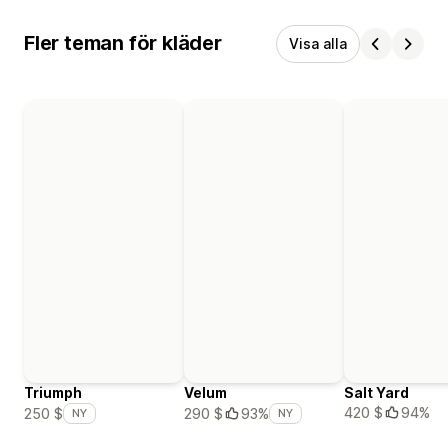
Fler teman för kläder
Visa alla
Triumph
Velum
Salt Yard
420 $
94%
250 $
290 $
93%
NY
NY