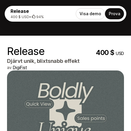
Release
Visa demo
Prova
400 $ USD
•
94%
Release
400 $
USD
Djärvt unik, blixtsnabb effekt
av
DigiFist