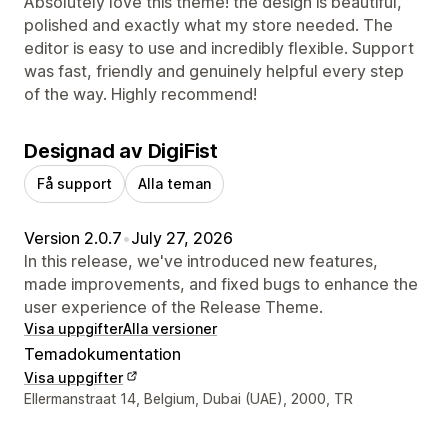
Absolutely love this theme! the design is beautiful,
polished and exactly what my store needed. The
editor is easy to use and incredibly flexible. Support
was fast, friendly and genuinely helpful every step
of the way. Highly recommend!
Designad av DigiFist
Få support
Alla teman
Version 2.0.7
•
July 27, 2026
In this release, we've introduced new features,
made improvements, and fixed bugs to enhance the
user experience of the Release Theme.
Visa uppgifter
Alla versioner
Temadokumentation
Visa uppgifter
Designerns kontaktuppgifter
Ellermanstraat 14, Belgium, Dubai (UAE), 2000, TR