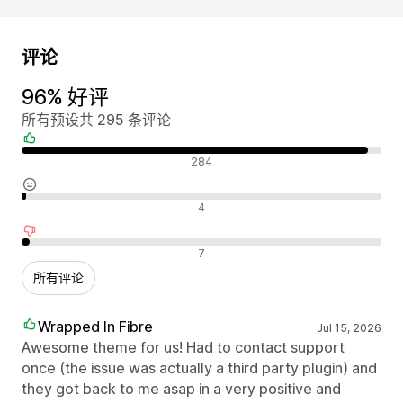
评论
96% 好评
所有预设共 295 条评论
好评
284
中评
4
差评
7
所有评论
Wrapped In Fibre
Jul 15, 2026
Awesome theme for us! Had to contact support
once (the issue was actually a third party plugin) and
they got back to me asap in a very positive and