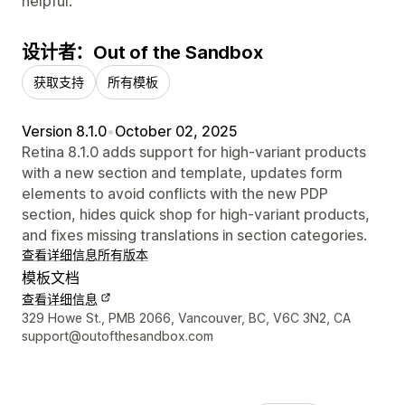
helpful.
设计者：Out of the Sandbox
获取支持
所有模板
Version 8.1.0
•
October 02, 2025
Retina 8.1.0 adds support for high-variant products
with a new section and template, updates form
elements to avoid conflicts with the new PDP
section, hides quick shop for high-variant products,
and fixes missing translations in section categories.
查看详细信息
所有版本
模板文档
查看详细信息
设计师联系方式
329 Howe St., PMB 2066, Vancouver, BC, V6C 3N2, CA
support@outofthesandbox.com