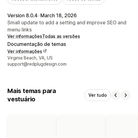
Version 8.0.4
•
March 18, 2026
Small update to add a setting and improve SEO and
menu links
Ver informações
Todas as versões
Documentação de temas
Ver informações
Informações de contato do designer
Virginia Beach, VA, US
support@redplugdesign.com
Mais temas para
Ver tudo
vestuário