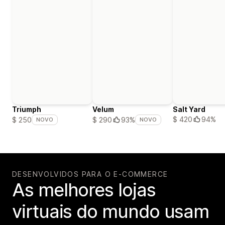
Triumph
Velum
Salt Yard
$ 420
94%
$ 250
$ 290
93%
NOVO
NOVO
DESENVOLVIDOS PARA O E-COMMERCE
As melhores lojas
virtuais do mundo usam