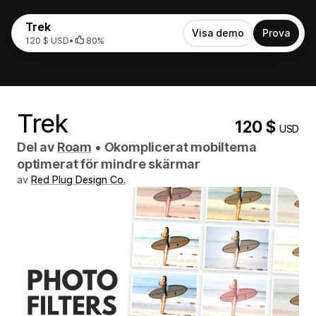
Trek
Visa demo
Prova
120 $ USD
•
80%
Trek
120 $
USD
Del av
Roam
•
Okomplicerat mobiltema
optimerat för mindre skärmar
av
Red Plug Design Co.