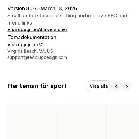
Version 8.0.4
•
March 18, 2026
Small update to add a setting and improve SEO and
menu links
Visa uppgifter
Alla versioner
Temadokumentation
Visa uppgifter
Designerns kontaktuppgifter
Virginia Beach, VA, US
support@redplugdesign.com
Fler teman för sport
Visa alla