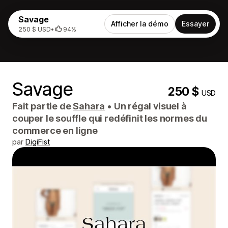
Savage
Afficher la démo
Essayer
250 $ USD
•
94%
Savage
250 $
USD
Fait partie de
Sahara
•
Un régal visuel à
couper le souffle qui redéfinit les normes du
commerce en ligne
par
DigiFist