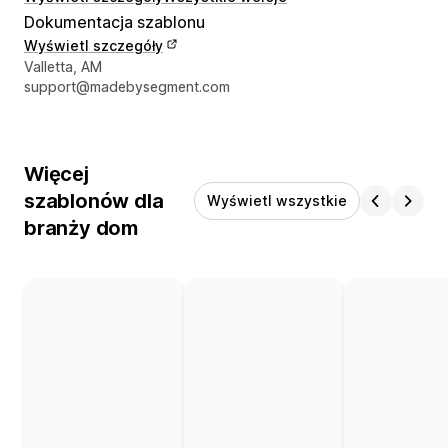
Dokumentacja szablonu
Wyświetl szczegóły
Dane kontaktowe projektanta
Valletta, AM
support@madebysegment.com
Więcej
szablonów dla
Wyświetl wszystkie
branży dom