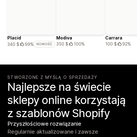
Placid
Modiva
Carrara
350 $
100%
100 $
92%
340 $
99%
NOWOŚĆ
STWORZONE Z MYŚLĄ O SPRZEDAŻY
Najlepsze na świecie
sklepy online korzystają
z szablonów Shopify
Przyszłościowe rozwiązanie
Regularnie aktualizowane i zawsze