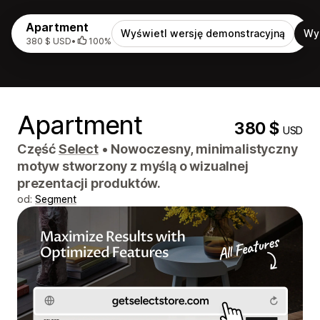
Apartment
Wyświetl wersję demonstracyjną
Wy
380 $ USD
•
100%
Apartment
380 $
USD
Część
Select
•
Nowoczesny, minimalistyczny
motyw stworzony z myślą o wizualnej
prezentacji produktów.
od:
Segment