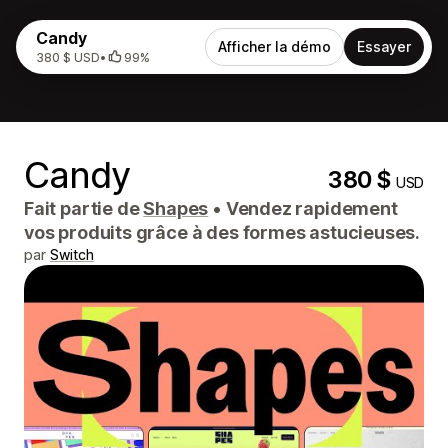
Candy
Afficher la démo
Essayer
380 $ USD
•
99%
Candy
380 $
USD
Fait partie de
Shapes
•
Vendez rapidement
vos produits grâce à des formes astucieuses.
par
Switch