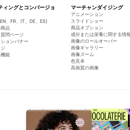
ティングとコンバージョ
マーチャンダイジング
アニメーション
スライドショー
(EN、FR、IT、DE、ES)
商品オプション
め商品
成分または栄養に関する情
る質問ページ
画像のロールオーバー
ーションバナー
画像ギャラリー
ッジ
画像ズーム
証機能
色見本
高画質の画像