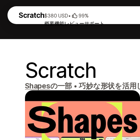
Scratch
$380 USD
•
99%
概要
機能
レビュー
サポート
Scratch
Shapes
の一部
•
巧妙な形状を活用