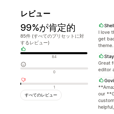
レビュー
99%が肯定的
Shel
I love 
85件 (すべてのプリセットに対
get ba
するレビュー)
theme.
肯定的なレビュー
Stay
84
Great f
editor 
中間的なレビュー
0
Govi
否定的なレビュー
**Amaz
1
our **
すべてのレビュー
customi
helpful