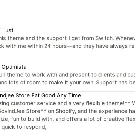
l Lust
this theme and the support I get from Switch. Wheneve
ck with me within 24 hours—and they have always re
 Optimista
un theme to work with and present to clients and cu
and lots of room to make it your own. Support has be
ndjee Store Eat Good Any Time
ing customer service and a very flexible theme!** 
GovindJee Store** on Shopify, and the experience h
ze, fun to build with, and offers a lot of creative fle
, quick to respond,