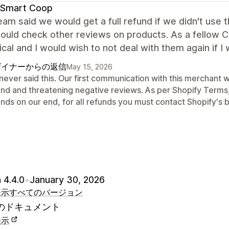
 Smart Coop
eam said we would get a full refund if we didn't use
ould check other reviews on products. As a fellow CEO 
ical and I would wish to not deal with them again if I
ザイナーからの返信
May 15, 2026
never said this. Our first communication with this merchant 
und and threatening negative reviews. As per Shopify Terms, 
nds on our end, for all refunds you must contact Shopify's b
 4.4.0
•
January 30, 2026
表示
すべてのバージョン
のドキュメント
表示