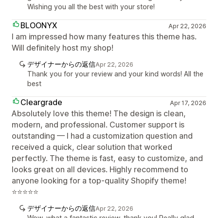
Wishing you all the best with your store!
BLOONYX
Apr 22, 2026
I am impressed how many features this theme has.
Will definitely host my shop!
デザイナーからの返信
Apr 22, 2026
Thank you for your review and your kind words! All the
best
Cleargrade
Apr 17, 2026
Absolutely love this theme! The design is clean,
modern, and professional. Customer support is
outstanding — I had a customization question and
received a quick, clear solution that worked
perfectly. The theme is fast, easy to customize, and
looks great on all devices. Highly recommend to
anyone looking for a top-quality Shopify theme!
⭐⭐⭐⭐⭐
デザイナーからの返信
Apr 22, 2026
Wow, what a fantastic review, thank you! Really glad