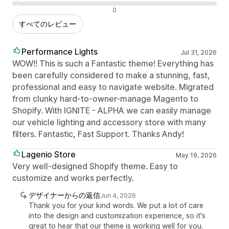
否定的なレビュー
0
すべてのレビュー
Performance Lights
Jul 31, 2026
WOW!! This is such a Fantastic theme! Everything has
been carefully considered to make a stunning, fast,
professional and easy to navigate website. Migrated
from clunky hard-to-owner-manage Magento to
Shopify. With IGNITE - ALPHA we can easily manage
our vehicle lighting and accessory store with many
filters. Fantastic, Fast Support. Thanks Andy!
Lagenio Store
May 19, 2026
Very well-designed Shopify theme. Easy to
customize and works perfectly.
デザイナーからの返信
Jun 4, 2026
Thank you for your kind words. We put a lot of care
into the design and customization experience, so it's
great to hear that our theme is working well for you.