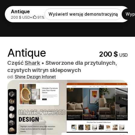
Antique
Wyświetl wersję demonstracyjną
Wyp
200 $ USD
•
91%
Antique
200 $
USD
Część
Shark
•
Stworzone dla przytulnych,
czystych witryn sklepowych
od:
Shine Dezign Infonet