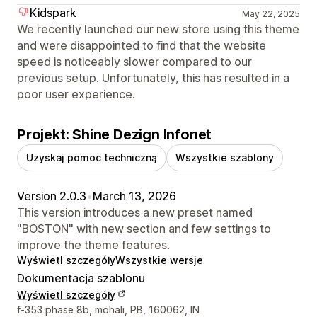
Kidspark
May 22, 2025
We recently launched our new store using this theme
and were disappointed to find that the website
speed is noticeably slower compared to our
previous setup. Unfortunately, this has resulted in a
poor user experience.
Projekt: Shine Dezign Infonet
Uzyskaj pomoc techniczną
Wszystkie szablony
Version 2.0.3
•
March 13, 2026
This version introduces a new preset named
"BOSTON" with new section and few settings to
improve the theme features.
Wyświetl szczegóły
Wszystkie wersje
Dokumentacja szablonu
Wyświetl szczegóły
Dane kontaktowe projektanta
f-353 phase 8b, mohali, PB, 160062, IN