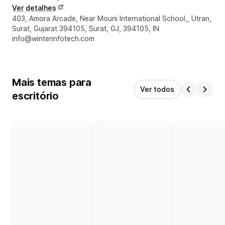
Ver detalhes
Detalhes de contacto do designer
403, Amora Arcade, Near Mouni International School,, Utran,
Surat, Gujarat 394105, Surat, GJ, 394105, IN
info@winterinfotech.com
Mais temas para
Ver todos
escritório