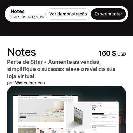
Notes
Ver demonstração
Experimentar
160 $ USD
•
98%
Notes
160 $
USD
Parte de
Sitar
•
Aumente as vendas,
simplifique o sucesso: eleve o nível da sua
loja virtual.
por
Winter Infotech