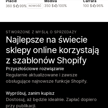
Placid
Modiva
Carrara
350 $
100%
100 $
96%
360 $
99%
NOWOŚĆ
STWORZONE Z MYŚLĄ O SPRZEDAŻY
Najlepsze na świecie
sklepy online korzystają
z szablonów Shopify
Przyszłościowe rozwiązanie
Regularnie aktualizowane i zawsze
obsługujące najnowsze funkcje Shopify.
Wypróbuj, zanim kupisz
Dostosuj, aż będzie idealnie. Zapłać dopiero
przy publikacji.