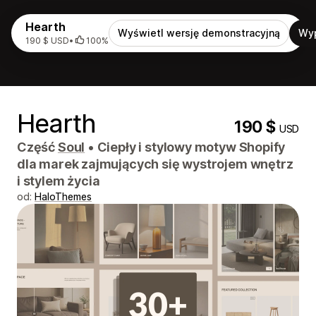
Hearth
Wyświetl wersję demonstracyjną
Wy
190 $ USD
•
100%
Hearth
190 $
USD
Część
Soul
•
Ciepły i stylowy motyw Shopify
dla marek zajmujących się wystrojem wnętrz
i stylem życia
od:
HaloThemes