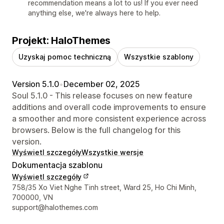
recommendation means a lot to us! If you ever need
anything else, we're always here to help.
Projekt: HaloThemes
Uzyskaj pomoc techniczną
Wszystkie szablony
Version 5.1.0
•
December 02, 2025
Soul 5.1.0 - This release focuses on new feature
additions and overall code improvements to ensure
a smoother and more consistent experience across
browsers. Below is the full changelog for this
version.
Wyświetl szczegóły
Wszystkie wersje
Dokumentacja szablonu
Wyświetl szczegóły
Dane kontaktowe projektanta
758/35 Xo Viet Nghe Tinh street, Ward 25, Ho Chi Minh,
700000, VN
support@halothemes.com