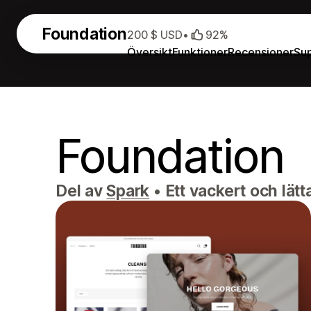
Foundation
200 $ USD
•
92%
Översikt
Funktioner
Recensioner
Su
Foundation
Del av
Spark
•
Ett vackert och lä