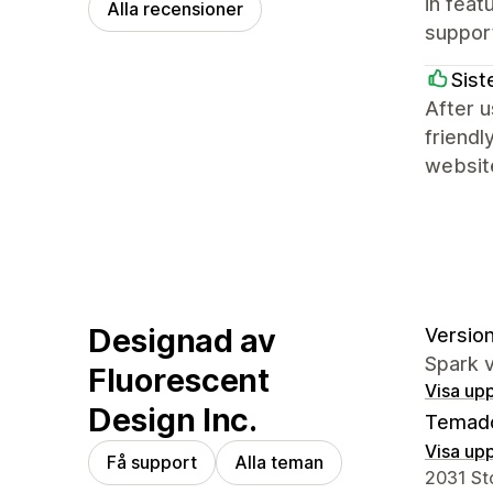
in feat
Alla recensioner
support
Sist
After u
friend
websit
Designad av
Version 
Spark v
Fluorescent
Visa upp
Design Inc.
Temad
Visa upp
Få support
Alla teman
Designer
2031 Sto