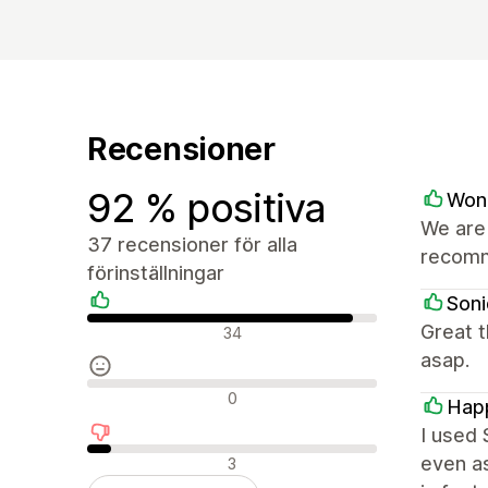
Recensioner
92 % positiva
Won
We are 
37 recensioner för alla
recom
förinställningar
Soni
Positiva recensioner
Great 
34
asap.
Neutrala recensioner
0
Happ
I used 
Negativa recensioner
even as
3