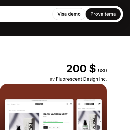
Visa demo
Prova tema
200 $
USD
av
Fluorescent Design Inc.