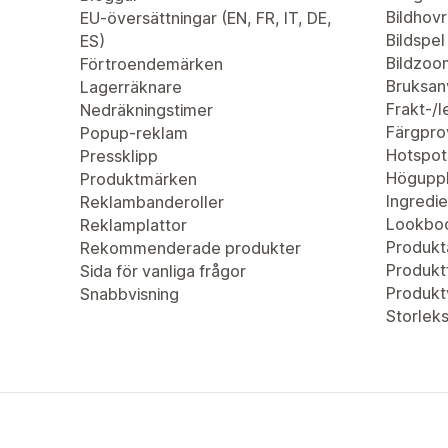
Bildhovr
EU-översättningar (EN, FR, IT, DE,
Bildspel
ES)
Bildzoo
Förtroendemärken
Bruksan
Lagerräknare
Frakt-/
Nedräkningstimer
Färgpro
Popup-reklam
Hotspot
Pressklipp
Höguppl
Produktmärken
Ingredie
Reklambanderoller
Lookbo
Reklamplattor
Produkta
Rekommenderade produkter
Produktf
Sida för vanliga frågor
Produkt
Snabbvisning
Storleks