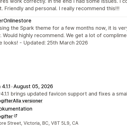
ures work correctly. In the end I had some issues. I 
. Friendly and personal. I really recommend this!!!
erOnlinestore
sing the Spark theme for a few months now, it is ver
ly. Would highly recommend. We get a lot of compli
e looks! - Updated: 25th March 2026
4.1.1
•
August 05, 2026
4.1.1 brings updated favicon support and fixes a small
gifter
Alla versioner
okumentation
gifter
ns kontaktuppgifter
re Street, Victoria, BC, V8T 5L9, CA