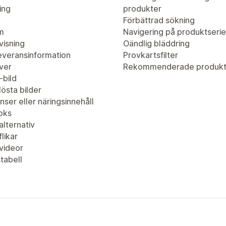
ing
produkter
Förbättrad sökning
m
Navigering på produktserie
visning
Oändlig bläddring
leveransinformation
Provkartsfilter
ver
Rekommenderade produkt
-bild
östa bilder
nser eller näringsinnehåll
oks
lternativ
likar
videor
tabell