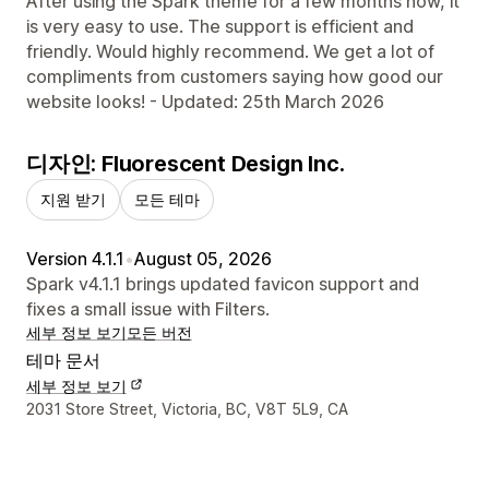
After using the Spark theme for a few months now, it
is very easy to use. The support is efficient and
friendly. Would highly recommend. We get a lot of
compliments from customers saying how good our
website looks! - Updated: 25th March 2026
디자인: Fluorescent Design Inc.
지원 받기
모든 테마
Version 4.1.1
•
August 05, 2026
Spark v4.1.1 brings updated favicon support and
fixes a small issue with Filters.
세부 정보 보기
모든 버전
테마 문서
세부 정보 보기
디자이너 연락처 세부 정보
2031 Store Street, Victoria, BC, V8T 5L9, CA