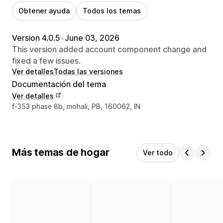
Obtener ayuda
Todos los temas
Version 4.0.5
•
June 03, 2026
This version added account component change and
fixed a few issues.
Ver detalles
Todas las versiones
Documentación del tema
Ver detalles
Detalles de contacto del diseñador
f-353 phase 8b, mohali, PB, 160062, IN
Más temas de hogar
Ver todo