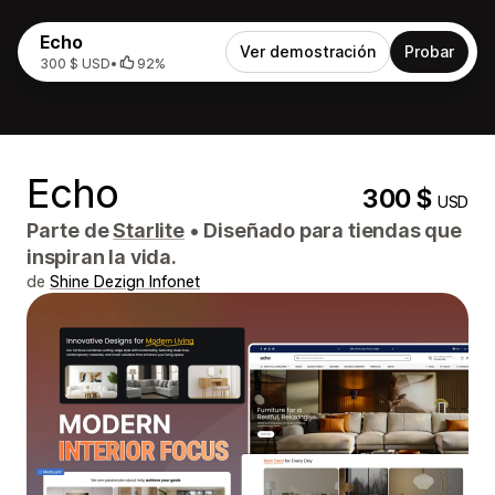
Echo
Ver demostración
Probar
300 $ USD
•
92%
Echo
300 $
USD
Parte de
Starlite
•
Diseñado para tiendas que
inspiran la vida.
de
Shine Dezign Infonet