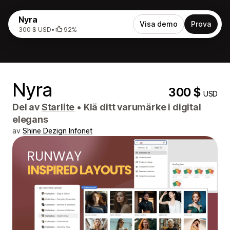
Nyra
Visa demo
Prova
300 $ USD
•
92%
Nyra
300 $
USD
Del av
Starlite
•
Klä ditt varumärke i digital
elegans
av
Shine Dezign Infonet