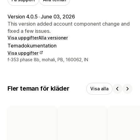
Version 4.0.5
•
June 03, 2026
This version added account component change and
fixed a few issues.
Visa uppgifter
Alla versioner
Temadokumentation
Visa uppgifter
Designerns kontaktuppgifter
f-353 phase 8b, mohali, PB, 160062, IN
Fler teman för kläder
Visa alla