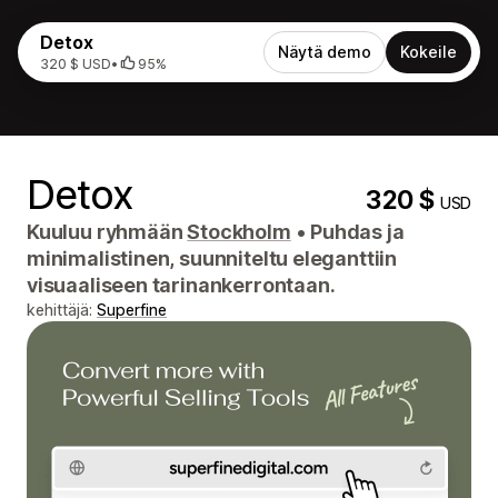
Detox
Näytä demo
Kokeile
320 $ USD
•
95%
Detox
320 $
USD
Kuuluu ryhmään
Stockholm
•
Puhdas ja
minimalistinen, suunniteltu eleganttiin
visuaaliseen tarinankerrontaan.
kehittäjä:
Superfine