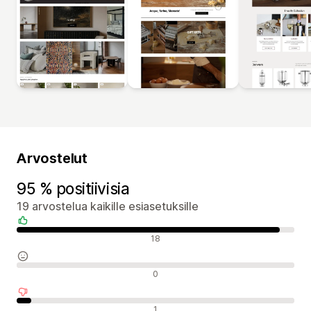
Arvostelut
95 % positiivisia
19 arvostelua kaikille esiasetuksille
Positiiviset arvostelut
18
Neutraalit arvostelut
0
Negatiiviset arvostelut
1