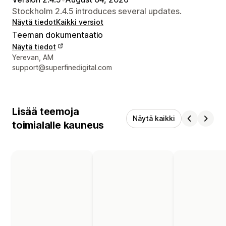
Stockholm 2.4.5 introduces several updates.
Näytä tiedot
Kaikki versiot
Teeman dokumentaatio
Näytä tiedot
Suunnittelijan yhteystiedot
Yerevan, AM
support@superfinedigital.com
Lisää teemoja
Näytä kaikki
toimialalle kauneus