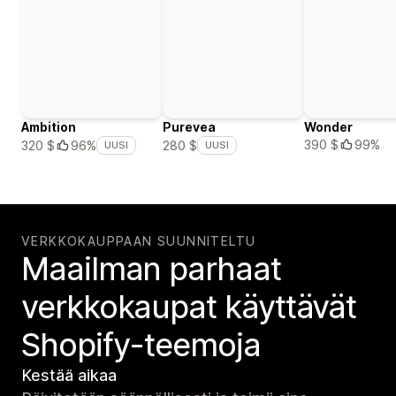
Ambition
Purevea
Wonder
390 $
99%
320 $
96%
280 $
UUSI
UUSI
VERKKOKAUPPAAN SUUNNITELTU
Maailman parhaat
verkko­kaupat käyttävät
Shopify-teemoja
Kestää aikaa