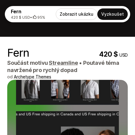
Fern
Zobrazit ukázku
Vyzkoušet
420 $ USD
•
95%
Fern
420 $
USD
Součást motivu
Streamline
•
Poutavé téma
navržené pro rychlý dopad
od
Archetype Themes