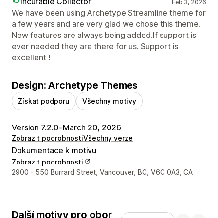
Incurable Collector
Feb 3, 2026
We have been using Archetype Streamline theme for
a few years and are very glad we chose this theme.
New features are always being added.If support is
ever needed they are there for us. Support is
excellent !
Design: Archetype Themes
Získat podporu
Všechny motivy
Version 7.2.0
•
March 20, 2026
Zobrazit podrobnosti
Všechny verze
Dokumentace k motivu
Zobrazit podrobnosti
Kontaktní údaje designéra
2900 - 550 Burrard Street, Vancouver, BC, V6C 0A3, CA
Další motivy pro obor