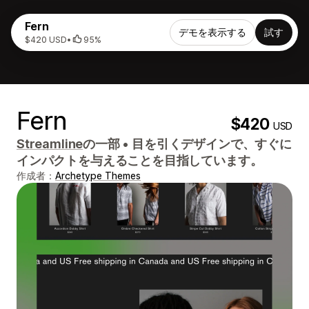
Fern
デモを表示する
試す
$420 USD
•
95%
Fern
$420
USD
Streamline
の一部
•
目を引くデザインで、すぐに
インパクトを与えることを目指しています。
作成者：
Archetype Themes